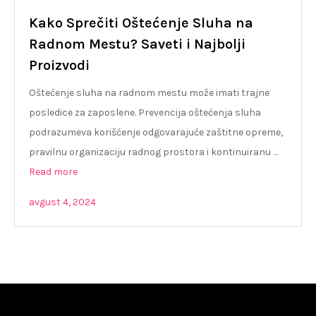
Kako Sprečiti Oštećenje Sluha na
Radnom Mestu? Saveti i Najbolji
Proizvodi
Oštećenje sluha na radnom mestu može imati trajne
posledice za zaposlene. Prevencija oštećenja sluha
podrazumeva korišćenje odgovarajuće zaštitne opreme,
pravilnu organizaciju radnog prostora i kontinuiranu …
Read more
avgust 4, 2024